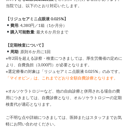
当院では、以下のとおり対応いたします。
【リジュセアミニ点眼液 0.025%】
費用
: 4,380円／1箱（1か月分）
購入可能数量
: 最大
６
か月分まで
【定期検査について】
周期
: 原則
６
か月に1回
※年2回を超える診察・検査につきましては、厚生労働省の定めに
より、自費負担（3,000円）が必要となります。
※選定療養の対象は「リジュセアミニ点眼液 0.025%」のみです。
「マイオピン」は、これまでどおり全額自費診療となります。
※オルソケラトロジーなど、他の自由診療と併用される場合の費
用につきましては、自費診療となり、オルソケラトロジーの定期
検査代が適応となります。
ご不明な点や詳細につきましては、医師またはスタッフまでお気
軽にお問い合わせください。