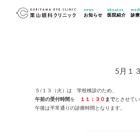
news
aboutus
medi
お知らせ
医院紹介
診療
5月１
５/１３（火）は 学校検診のため、
午前の受付時間
を
１１：３０
まで
とさせてい
午後は平常通りの診療時間となります。