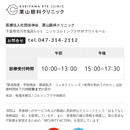
医療法人社団佳伸会 栗山眼科クリニック
千葉県市川市鬼高1-1-1 ニッケコルトンプラザ1Fアウトモール
tel.047-314-2112
お問合せ
*眼底検査・学校検診・眼鏡処方・コンタクトレンズ（使用が初めてのかた）は診
療時間終了の
30分前まで
の受付
休診：毎週水曜日 / コルトンプラザ休館日
当院は、患者様へのサービス向上の取組に意欲的なクリニックとして「おもてなし
規格認証・紅」を取得しています。また、患者様の個人情報を保護し、安心安全な
IT医療を実現するための「SECURITY ACTION」を宣言しています。