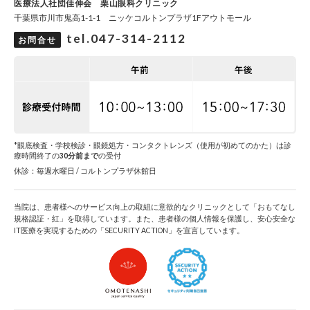
医療法人社団佳伸会 栗山眼科クリニック
千葉県市川市鬼高1-1-1 ニッケコルトンプラザ1Fアウトモール
tel.047-314-2112
お問合せ
*眼底検査・学校検診・眼鏡処方・コンタクトレンズ（使用が初めてのかた）は診
療時間終了の
30分前まで
の受付
休診：毎週水曜日 / コルトンプラザ休館日
当院は、患者様へのサービス向上の取組に意欲的なクリニックとして「おもてなし
規格認証・紅」を取得しています。また、患者様の個人情報を保護し、安心安全な
IT医療を実現するための「SECURITY ACTION」を宣言しています。