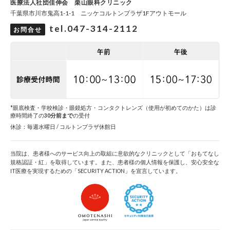
医療法人社団佳伸会 栗山眼科クリニック
千葉県市川市鬼高1-1-1 ニッケコルトンプラザ1Fアウトモール
tel.047-314-2112
お問合せ
*眼底検査・学校検診・眼鏡処方・コンタクトレンズ（使用が初めてのかた）は診
療時間終了の
30分前まで
の受付
休診：毎週水曜日 / コルトンプラザ休館日
当院は、患者様へのサービス向上の取組に意欲的なクリニックとして「おもてなし
規格認証・紅」を取得しています。また、患者様の個人情報を保護し、安心安全な
IT医療を実現するための「SECURITY ACTION」を宣言しています。